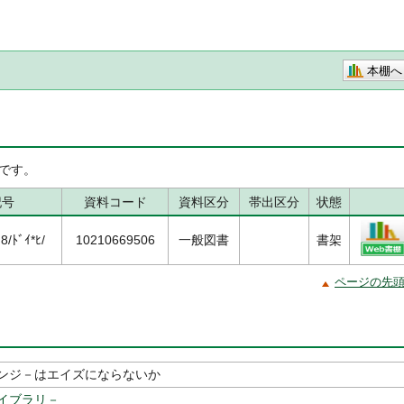
本棚へ
です。
記号
資料コード
資料区分
帯出区分
状態
/ﾄﾞｲ*ﾋ/
10210669506
一般図書
書架
ページの先
ンジ－はエイズにならないか
イブラリ－