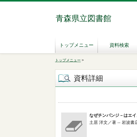
青森県立図書館
トップメニュー
資料検索
トップメニュー
>
資料詳細
なぜチンパンジ－はエイ
土居 洋文／著 -- 岩波書店