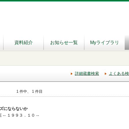
資料紹介
お知らせ一覧
Myライブラリ
詳細蔵書検索
よくある検
1 件中、 1 件目
ズにならないか
 -- １９９３．１０ --