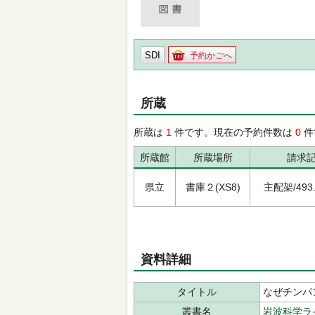
SDI
予約かごへ
所蔵
所蔵は
1
件です。現在の予約件数は
0
件
所蔵館
所蔵場所
請求
県立
書庫２(XS8)
主配架/493.8
資料詳細
タイトル
なぜチンパ
叢書名
岩波科学ラ