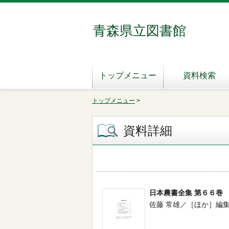
青森県立図書館
トップメニュー
資料検索
トップメニュー
>
資料詳細
日本農書全集 第６６巻
佐藤 常雄／［ほか］編集 -