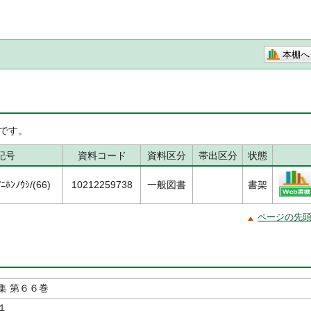
本棚へ
です。
記号
資料コード
資料区分
帯出区分
状態
ﾎﾝﾉｳｼ/(66)
10212259738
一般図書
書架
ページの先
集 第６６巻
１