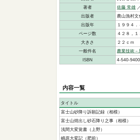
著者
佐藤 常雄
出版者
農山漁村文
出版年
１９９４．
ページ数
４２８，１
大きさ
２２ｃｍ
一般件名
農業技術－
ISBN
4-540-9400
内容一覧
タイトル
富士山砂降り訴願記録（相模）
富士山焼出し砂石降り之事（相模）
浅間大変覚書（上野）
嶋原大変記（肥前）