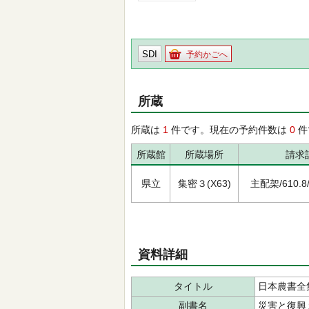
SDI
予約かごへ
所蔵
所蔵は
1
件です。現在の予約件数は
0
件
所蔵館
所蔵場所
請求
県立
集密３(X63)
主配架/610.8/ﾆ
資料詳細
タイトル
日本農書全
副書名
災害と復興