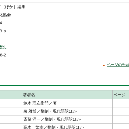
／［ほか］編集
化協会
４
３ｐ
歴史
8-2
ページの先
著者名
ページ
鈴木 理左衛門／著
泉 雅博／翻刻・現代語訳ほか
斎藤 洋一／翻刻・現代語訳ほか
高木 繁幸／翻刻・現代語訳ほか