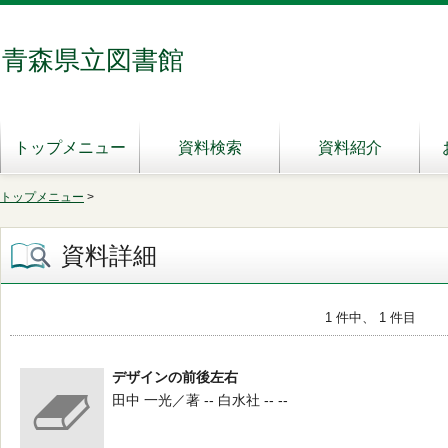
青森県立図書館
トップメニュー
資料検索
資料紹介
トップメニュー
>
資料詳細
1 件中、 1 件目
デザインの前後左右
田中 一光／著 -- 白水社 -- --