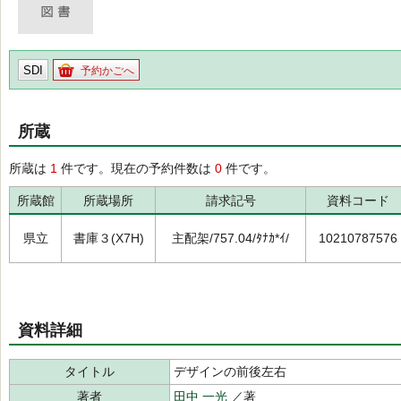
SDI
予約かごへ
所蔵
所蔵は
1
件です。現在の予約件数は
0
件です。
所蔵館
所蔵場所
請求記号
資料コード
県立
書庫３(X7H)
主配架/757.04/ﾀﾅｶ*ｲ/
10210787576
資料詳細
タイトル
デザインの前後左右
著者
田中 一光
／著