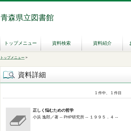
青森県立図書館
トップメニュー
資料検索
資料紹介
トップメニュー
>
資料詳細
1 件中、 1 件目
正しく悩むための哲学
小浜 逸郎／著 -- PHP研究所 -- １９９５．４ --