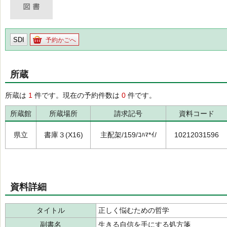
SDI
予約かごへ
所蔵
所蔵は
1
件です。現在の予約件数は
0
件です。
所蔵館
所蔵場所
請求記号
資料コード
県立
書庫３(X16)
主配架/159/ｺﾊﾏ*ｲ/
10212031596
資料詳細
タイトル
正しく悩むための哲学
副書名
生きる自信を手にする処方箋