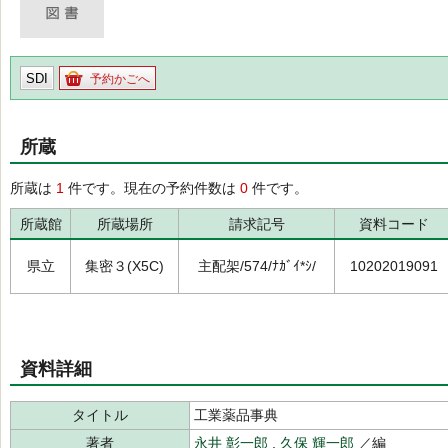
SDI
予約かごへ
所蔵
所蔵は
1
件です。現在の予約件数は
0
件です。
所蔵館
所蔵場所
請求記号
資料コード
県立
集密３(X5C)
主配架/574/ﾅｶﾞｲ*ｼ/
10202019091
資料詳細
タイトル
工業薬品事典
著者
永井 彰一郎
,
久保 輝一郎
／編