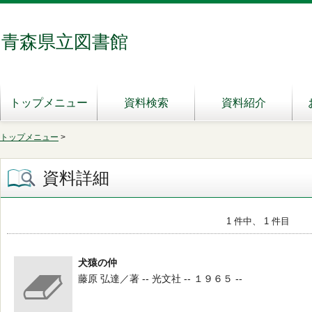
青森県立図書館
トップメニュー
資料検索
資料紹介
トップメニュー
>
資料詳細
1 件中、 1 件目
犬猿の仲
藤原 弘達／著 -- 光文社 -- １９６５ --