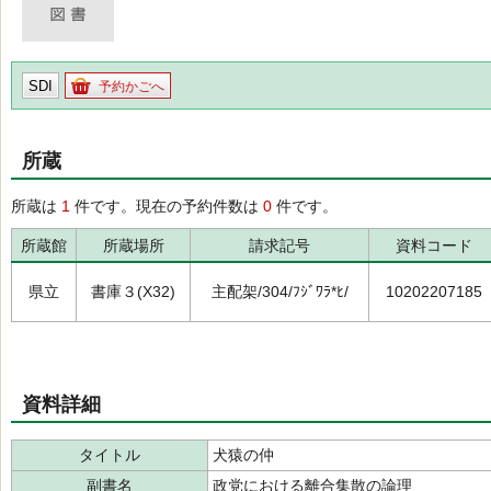
SDI
予約かごへ
所蔵
所蔵は
1
件です。現在の予約件数は
0
件です。
所蔵館
所蔵場所
請求記号
資料コード
県立
書庫３(X32)
主配架/304/ﾌｼﾞﾜﾗ*ﾋ/
10202207185
資料詳細
タイトル
犬猿の仲
副書名
政党における離合集散の論理