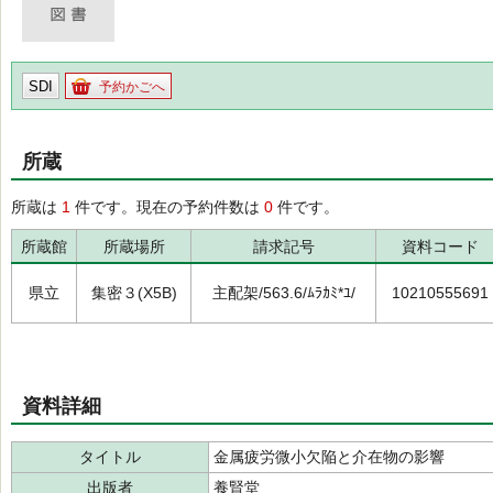
SDI
予約かごへ
所蔵
所蔵は
1
件です。現在の予約件数は
0
件です。
所蔵館
所蔵場所
請求記号
資料コード
県立
集密３(X5B)
主配架/563.6/ﾑﾗｶﾐ*ﾕ/
10210555691
資料詳細
タイトル
金属疲労微小欠陥と介在物の影響
出版者
養賢堂