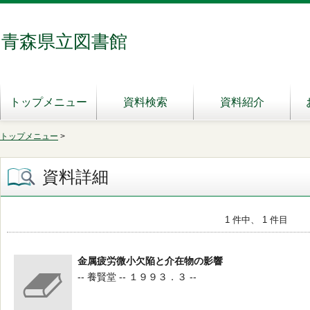
青森県立図書館
トップメニュー
資料検索
資料紹介
トップメニュー
>
資料詳細
1 件中、 1 件目
金属疲労微小欠陥と介在物の影響
-- 養賢堂 -- １９９３．３ --