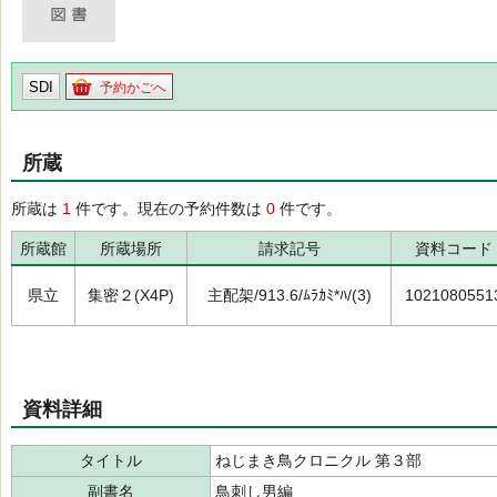
SDI
予約かごへ
所蔵
所蔵は
1
件です。現在の予約件数は
0
件です。
所蔵館
所蔵場所
請求記号
資料コード
県立
集密２(X4P)
主配架/913.6/ﾑﾗｶﾐ*ﾊ/(3)
1021080551
資料詳細
タイトル
ねじまき鳥クロニクル 第３部
副書名
鳥刺し男編