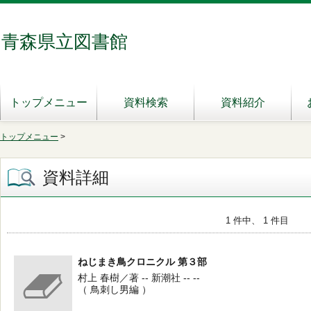
青森県立図書館
トップメニュー
資料検索
資料紹介
トップメニュー
>
資料詳細
1 件中、 1 件目
ねじまき鳥クロニクル 第３部
村上 春樹／著 -- 新潮社 -- --
（ 鳥刺し男編 ）