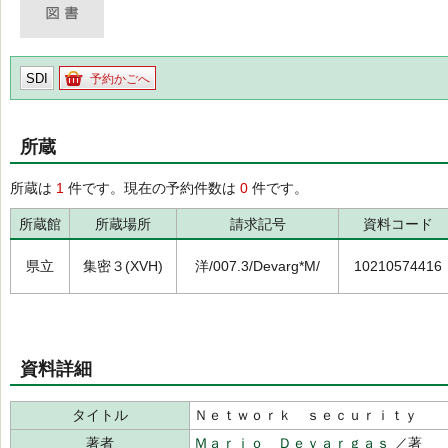
SDI
予約かごへ
所蔵
所蔵は
1
件です。現在の予約件数は
0
件です。
所蔵館
所蔵場所
請求記号
資料コード
県立
集密３(XVH)
洋/007.3/Devarg*M/
10210574416
資料詳細
タイトル
Ｎｅｔｗｏｒｋ ｓｅｃｕｒｉｔｙ
著者
Ｍａｒｉｏ Ｄｅｖａｒｇａｓ
／著