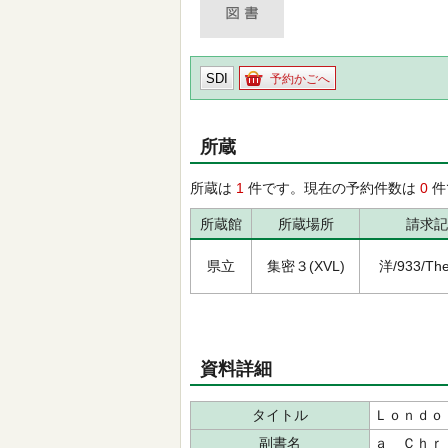
SDI
予約かごへ
所蔵
所蔵は
1
件です。現在の予約件数は
0
件
所蔵館
所蔵場所
請求記
県立
集密３(XVL)
洋/933/The
資料詳細
タイトル
Ｌｏｎｄｏ
副書名
ａ Ｃｈｒ