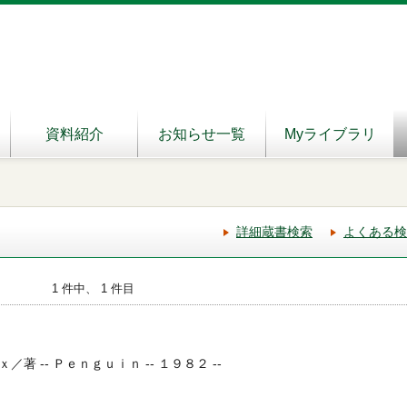
資料紹介
お知らせ一覧
Myライブラリ
詳細蔵書検索
よくある検
1 件中、 1 件目
 -- Ｐｅｎｇｕｉｎ -- １９８２ --