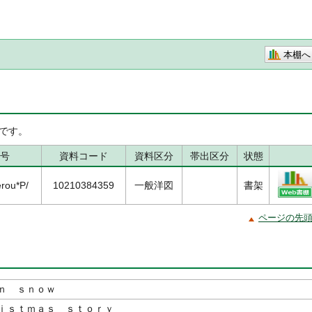
本棚へ
です。
号
資料コード
資料区分
帯出区分
状態
rou*P/
10210384359
一般洋図
書架
ページの先
ｎ ｓｎｏｗ
ｉｓｔｍａｓ ｓｔｏｒｙ