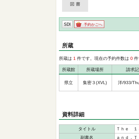
SDI
予約かごへ
所蔵
所蔵は
1
件です。現在の予約件数は
0
件
所蔵館
所蔵場所
請求記
県立
集密３(XVL)
洋/933/Thu
資料詳細
タイトル
Ｔｈｅ １
副書名
ａｎｄ，Ｔ