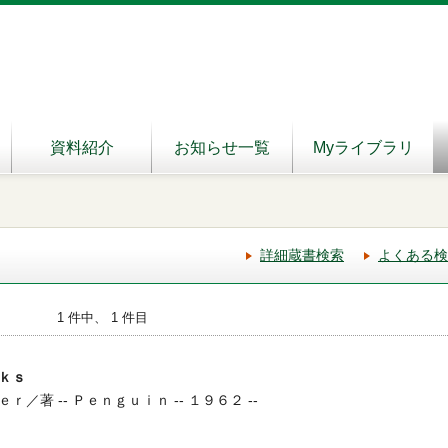
資料紹介
お知らせ一覧
Myライブラリ
詳細蔵書検索
よくある検
1 件中、 1 件目
ｋｓ
／著 -- Ｐｅｎｇｕｉｎ -- １９６２ --