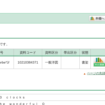
本棚へ
です。
号
資料コード
資料区分
帯出区分
状態
rbe*J/
10210384371
一般洋図
書架
ページの先
３ ｃｌｏｃｋｓ
ｈｅ ｗｏｎｄｅｒｆｕｌ Ｏ