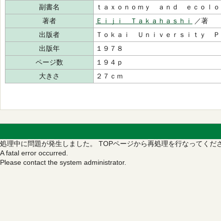
副書名
ｔａｘｏｎｏｍｙ ａｎｄ ｅｃｏｌｏ
著者
Ｅｉｊｉ Ｔａｋａｈａｓｈｉ
／著
出版者
Ｔｏｋａｉ Ｕｎｉｖｅｒｓｉｔｙ Ｐ
出版年
１９７８
ページ数
１９４ｐ
大きさ
２７ｃｍ
処理中に問題が発生しました。
TOPページから再処理を行なってくだ
A fatal error occurred.
Please contact the system administrator.