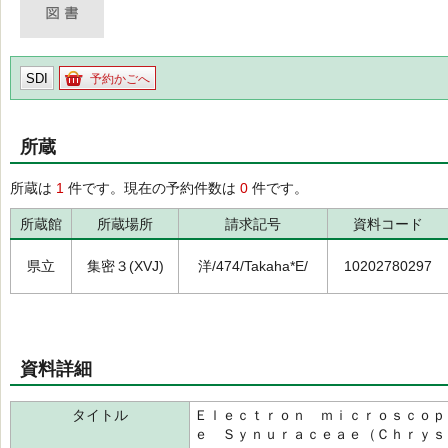
SDI
予約かごへ
所蔵
所蔵は
1
件です。現在の予約件数は
0
件です。
所蔵館
所蔵場所
請求記号
資料コード
県立
集密３(XVJ)
洋/474/Takaha*E/
10202780297
資料詳細
タイトル
Ｅｌｅｃｔｒｏｎ ｍｉｃｒｏｓｃｏｐ
ｅ Ｓｙｎｕｒａｃｅａｅ（Ｃｈｒｙｓ