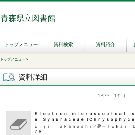
青森県立図書館
トップメニュー
資料検索
資料紹介
トップメニュー
>
資料詳細
1 件中、 1 件目
Ｅｌｅｃｔｒｏｎ ｍｉｃｒｏｓｃｏｐｉｃａｌ ｓ
ｅ Ｓｙｎｕｒａｃｅａｅ（Ｃｈｒｙｓｏｐｈｙｃｅ
Ｅｉｊｉ Ｔａｋａｈａｓｈｉ／著 -- Ｔｏｋａｉ Ｕ
７８ --