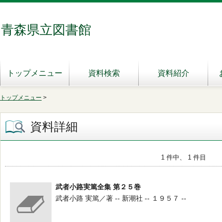
青森県立図書館
トップメニュー
資料検索
資料紹介
トップメニュー
>
資料詳細
1 件中、 1 件目
武者小路実篤全集 第２５巻
武者小路 実篤／著 -- 新潮社 -- １９５７ --