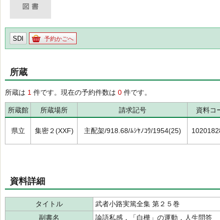
SDI
予約かごへ
所蔵
所蔵は
1
件です。現在の予約件数は
0
件です。
所蔵館
所蔵場所
請求記号
資料コ
県立
集密２(XXF)
主配架/918.68/ﾑｼﾔﾉｺｳ/1954(25)
1020182
資料詳細
タイトル
武者小路実篤全集 第２５巻
副書名
論語私感，「白樺」の運動，人生問答