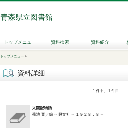
青森県立図書館
トップメニュー
資料検索
資料紹介
トップメニュー
>
資料詳細
1 件中、 1 件目
太閤記物語
菊池 寛／編 -- 興文社 -- １９２８．８ --