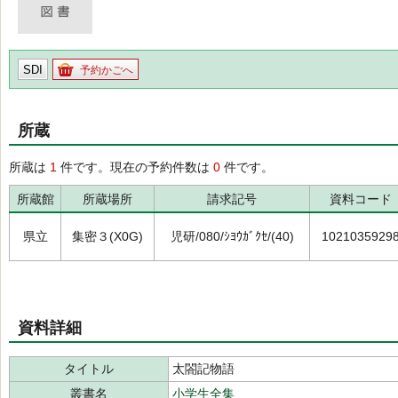
SDI
予約かごへ
所蔵
所蔵は
1
件です。現在の予約件数は
0
件です。
所蔵館
所蔵場所
請求記号
資料コード
県立
集密３(X0G)
児研/080/ｼﾖｳｶﾞｸｾ/(40)
1021035929
資料詳細
タイトル
太閤記物語
叢書名
小学生全集