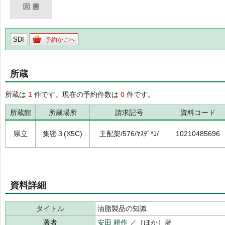
SDI
予約かごへ
所蔵
所蔵は
1
件です。現在の予約件数は
0
件です。
所蔵館
所蔵場所
請求記号
資料コード
県立
集密３(X5C)
主配架/576/ﾔｽﾀﾞ*ｺ/
10210485696
資料詳細
タイトル
油脂製品の知識
著者
安田 耕作
／［ほか］著