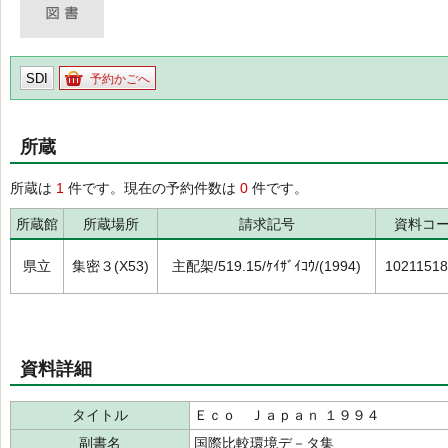
SDI
予約かごへ
所蔵
所蔵は
1
件です。現在の予約件数は
0
件です。
所蔵館
所蔵場所
請求記号
資料コ
県立
集密３(X53)
主配架/519.15/ｹｲｻﾞｲｺｳ/(1994)
1021151
資料詳細
タイトル
Ｅｃｏ Ｊａｐａｎ １９９４
副書名
国際比較環境デ－タ集