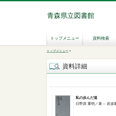
青森県立図書館
トップメニュー
資料検索
トップメニュー
>
資料詳細
私の歩んだ道
日野原 重明／著 -- 岩波書