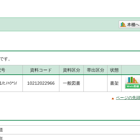
本棚へ
です。
記号
資料コード
資料区分
帯出区分
状態
ﾋﾉﾊﾗ*ｼ/
10212022966
一般図書
書架
ページの先
道
年