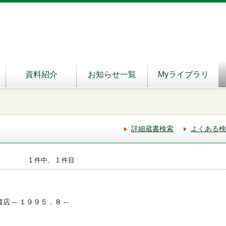
資料紹介
お知らせ一覧
Myライブラリ
詳細蔵書検索
よくある検
1 件中、 1 件目
店 -- １９９５．８ --