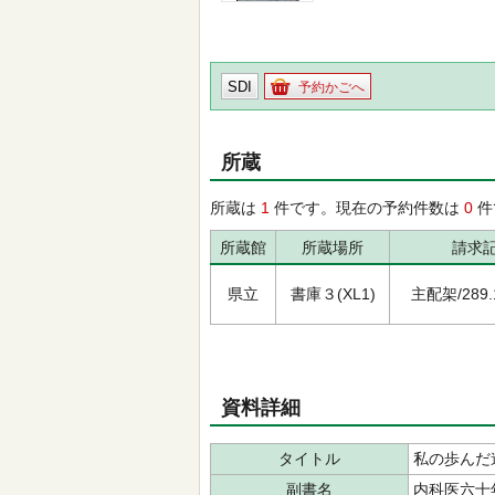
SDI
予約かごへ
所蔵
所蔵は
1
件です。現在の予約件数は
0
件
所蔵館
所蔵場所
請求
県立
書庫３(XL1)
主配架/289.1/
資料詳細
タイトル
私の歩んだ
副書名
内科医六十