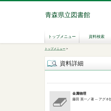
青森県立図書館
トップメニュー
資料検索
トップメニュー
>
資料詳細
金属物理
藤田 英一／著 -- アグネ技