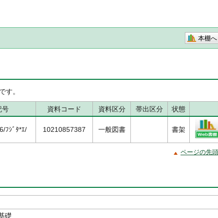
本棚へ
です。
記号
資料コード
資料区分
帯出区分
状態
/ﾌｼﾞﾀ*ｴ/
10210857387
一般図書
書架
ページの先
基礎