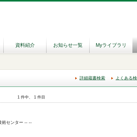
資料紹介
お知らせ一覧
Myライブラリ
詳細蔵書検索
よくある検
1 件中、 1 件目
術センター -- --