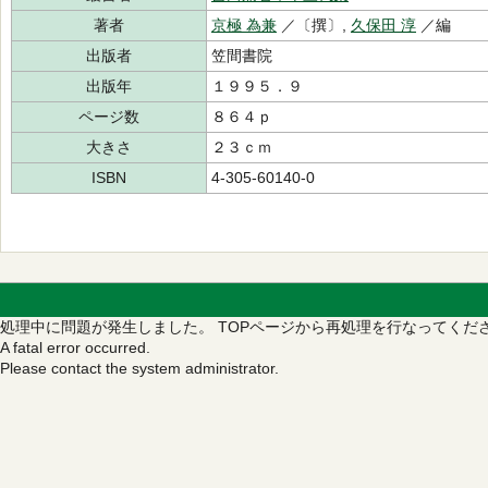
著者
京極 為兼
／〔撰〕,
久保田 淳
／編
出版者
笠間書院
出版年
１９９５．９
ページ数
８６４ｐ
大きさ
２３ｃｍ
ISBN
4-305-60140-0
処理中に問題が発生しました。
TOPページから再処理を行なってくだ
A fatal error occurred.
Please contact the system administrator.