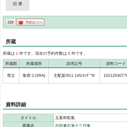
SDI
予約かごへ
所蔵
所蔵は
1
件です。現在の予約件数は
0
件です。
所蔵館
所蔵場所
請求記号
資料コード
県立
集密２(XRA)
主配架/911.145/ﾖｼﾀﾞ*ｶ/
1021203077
資料詳細
タイトル
玉葉和歌集
叢書名
吉田兼右筆十三代集