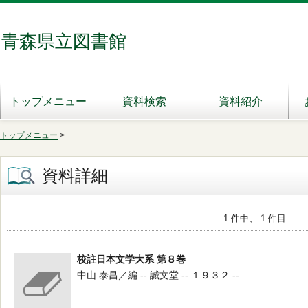
青森県立図書館
トップメニュー
資料検索
資料紹介
トップメニュー
>
資料詳細
1 件中、 1 件目
校註日本文学大系 第８巻
中山 泰昌／編 -- 誠文堂 -- １９３２ --