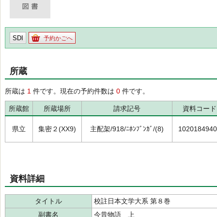
SDI
予約かごへ
所蔵
所蔵は
1
件です。現在の予約件数は
0
件です。
所蔵館
所蔵場所
請求記号
資料コード
県立
集密２(XX9)
主配架/918/ﾆﾎﾝﾌﾞﾝｶﾞ/(8)
1020184940
資料詳細
タイトル
校註日本文学大系 第８巻
副書名
今昔物語 上