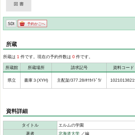
SDI
予約かごへ
所蔵
所蔵は
1
件です。現在の予約件数は
0
件です。
所蔵館
所蔵場所
請求記号
資料コード
県立
書庫３(XYH)
主配架/377.28/ﾎﾂｶｲﾄﾞｳ/
1021013821
資料詳細
タイトル
エルムの学園
著者
北海道大学
／編