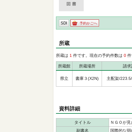
SDI
予約かごへ
所蔵
所蔵は
1
件です。現在の予約件数は
0
件
所蔵館
所蔵場所
請求
県立
書庫３(X2N)
主配架/223.5/ﾐ
資料詳細
タイトル
ＮＧＯが見
副書名
国際的な弱