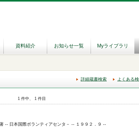
資料紹介
お知らせ一覧
Myライブラリ
詳細蔵書検索
よくある検
1 件中、 1 件目
-- 日本国際ボランティアセンタ－ -- １９９２．９ --