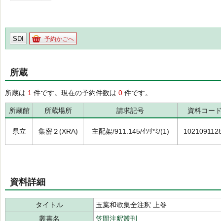
SDI
予約かごへ
所蔵
所蔵は
1
件です。現在の予約件数は
0
件です。
所蔵館
所蔵場所
請求記号
資料コー
県立
集密２(XRA)
主配架/911.145/ｲﾜｻ*ﾐ/(1)
102109112
資料詳細
タイトル
玉葉和歌集全注釈 上巻
叢書名
笠間注釈叢刊