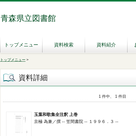
青森県立図書館
トップメニュー
資料検索
資料紹介
トップメニュー
>
資料詳細
1 件中、 1 件目
玉葉和歌集全注釈 上巻
京極 為兼／撰 -- 笠間書院 -- １９９６．３ --