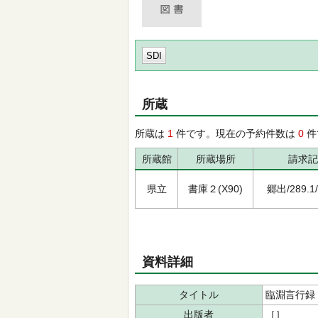
SDI
所蔵
所蔵は
1
件です。現在の予約件数は
0
件
所蔵館
所蔵場所
請求記
県立
書庫２(X90)
郷出/289.1/ﾌ
資料詳細
タイトル
臨淵言行録
出版者
［］