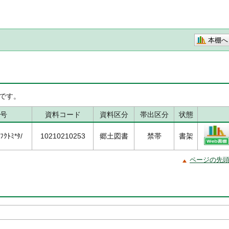
本棚へ
です。
号
資料コード
資料区分
帯出区分
状態
ｸﾄﾐ*ﾀ/
10210210253
郷土図書
禁帯
書架
ページの先