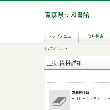
青森県立図書館
トップメニュー
資料検索
トップメニュー
>
資料詳細
臨淵言行録
-- ［］ -- １８９２．３ -