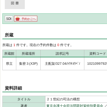
SDI
予約かごへ
所蔵
所蔵は
1
件です。現在の予約件数は
0
件です。
所蔵館
所蔵場所
請求記号
資料コード
県立
集密３(X3P)
主配架/327.04/ﾄｳｷﾖｳﾍﾞ/
1021099792
資料詳細
タイトル
２１世紀の司法の構想
著者
東京弁護士会司法問題対策特別委員会