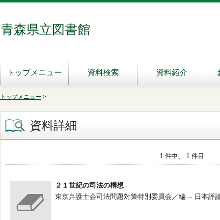
青森県立図書館
トップメニュー
資料検索
資料紹介
トップメニュー
>
資料詳細
1 件中、 1 件目
２１世紀の司法の構想
東京弁護士会司法問題対策特別委員会／編 -- 日本評論社 