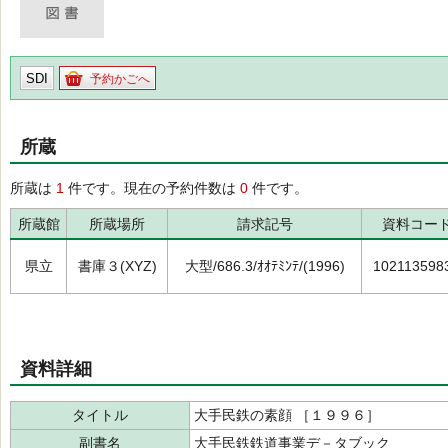
SDI
予約かごへ
所蔵
所蔵は
1
件です。現在の予約件数は
0
件です。
所蔵館
所蔵場所
請求記号
資料コー
県立
書庫３(XYZ)
大型/686.3/ｵｵﾃﾐﾝﾃ/(1996)
102113598
資料詳細
タイトル
大手民鉄の素顔 ［１９９６］
副書名
大手民鉄鉄道事業デ－タブック