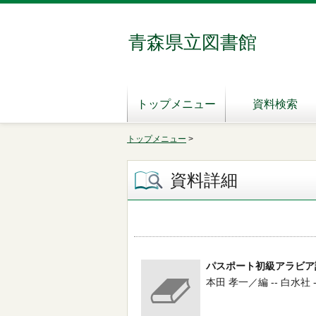
青森県立図書館
トップメニュー
資料検索
トップメニュー
>
資料詳細
パスポート初級アラビア
本田 孝一／編 -- 白水社 