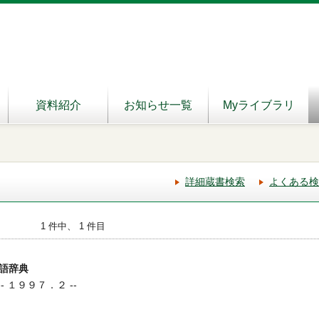
資料紹介
お知らせ一覧
Myライブラリ
詳細蔵書検索
よくある検
1 件中、 1 件目
語辞典
-- １９９７．２ --