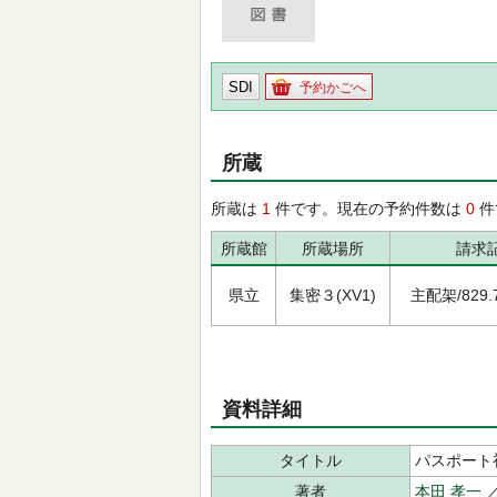
SDI
予約かごへ
所蔵
所蔵は
1
件です。現在の予約件数は
0
件
所蔵館
所蔵場所
請求
県立
集密３(XV1)
主配架/829.76
資料詳細
タイトル
パスポート
著者
本田 孝一
／