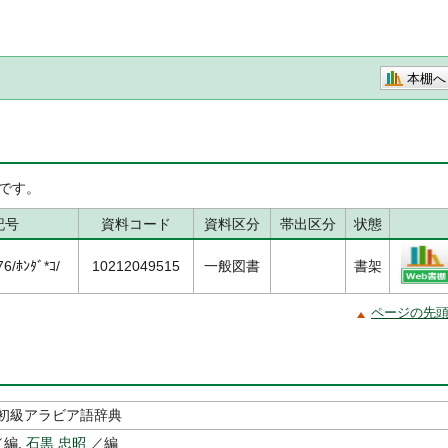
本棚へ
です。
記号
資料コード
資料区分
帯出区分
状態
/ﾎﾝﾀﾞ*ｺ/
10212049515
一般図書
書架
ページの先
初級アラビア語辞典
編,
石黒 忠昭
／編