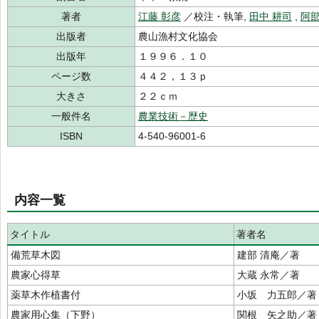
著者
江藤 彰彦
／校注・執筆,
田中 耕司
,
阿部
出版者
農山漁村文化協会
出版年
１９９６．１０
ページ数
４４２，１３ｐ
大きさ
２２ｃｍ
一般件名
農業技術－歴史
ISBN
4-540-96001-6
内容一覧
タイトル
著者名
備荒草木図
建部 清庵／著
農家心得草
大蔵 永常／著
薬草木作植書付
小坂 力五郎／著
農家用心集（下野）
関根 矢之助／著