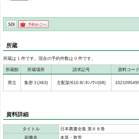
SDI
予約かごへ
所蔵
所蔵は
1
件です。現在の予約件数は
0
件です。
所蔵館
所蔵場所
請求記号
資料コー
県立
集密３(X63)
主配架/610.8/ﾆﾎﾝﾉｳｼ/(68)
102109549
資料詳細
タイトル
日本農書全集 第６８巻
副書名
本草・救荒