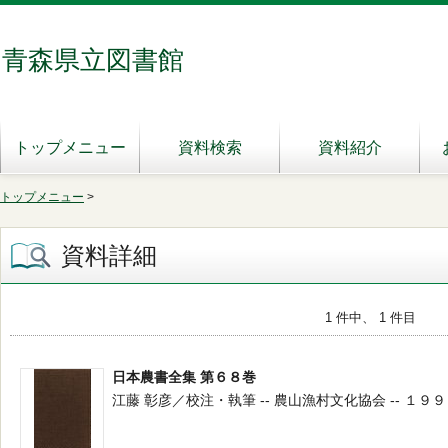
青森県立図書館
トップメニュー
資料検索
資料紹介
トップメニュー
>
資料詳細
1 件中、 1 件目
日本農書全集 第６８巻
江藤 彰彦／校注・執筆 -- 農山漁村文化協会 -- １９９