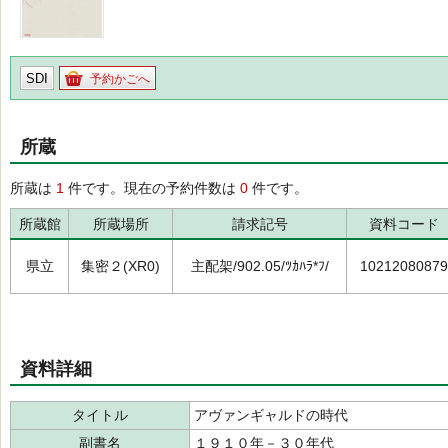
SDI
予約かごへ
所蔵
所蔵は
1
件です。現在の予約件数は
0
件です。
所蔵館
所蔵場所
請求記号
資料コード
県立
集密２(XR0)
主配架/902.05/ﾂｶﾊﾗ*ﾌ/
10212080879
資料詳細
タイトル
アヴァンギャルドの時代
副書名
１９１０年－３０年代