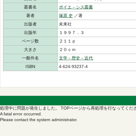
叢書名
ポイエ－シス叢書
著者
塚原 史
／著
出版者
未来社
出版年
１９９７．３
ページ数
２１１ｐ
大きさ
２０ｃｍ
一般件名
文学－歴史－近代
ISBN
4-624-93237-4
処理中に問題が発生しました。
TOPページから再処理を行なってくだ
A fatal error occurred.
Please contact the system administrator.