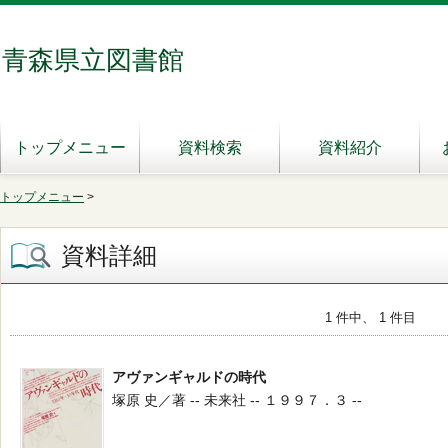
青森県立図書館
トップメニュー
資料検索
資料紹介
トップメニュー
>
資料詳細
1 件中、 1 件目
アヴァンギャルドの時代
塚原 史／著 -- 未来社 -- １９９７．３ --