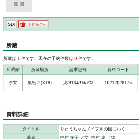
SDI
予約かごへ
所蔵
所蔵は
1
件です。現在の予約件数は
0
件です。
所蔵館
所蔵場所
請求記号
資料コード
県立
集密２(XT8)
児/913J/ﾅｶﾑﾗ*ﾕ/
10212028175
資料詳細
タイトル
りゅうちゃんメイプルの国にいく
著者
中村 祐子
／文,
中村 恵
／絵