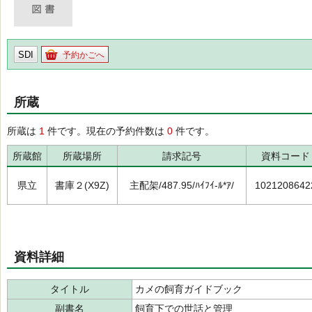
SDI
予約かごへ
所蔵
所蔵は
1
件です。現在の予約件数は
0
件です。
所蔵館
所蔵場所
請求記号
資料コード
県立
書庫２(X9Z)
主配架/487.95/ﾊｲﾌｲ-ﾙ*ｱ/
1021208642
資料詳細
タイトル
カメの飼育ガイドブック
副書名
飼育下での世話と管理