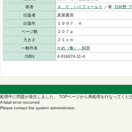
著者
Ａ．Ｃ．ハイフィールド
／著,
日向野 
出版者
真菜書房
出版年
１９９７．４
ページ数
２０７ｐ
大きさ
２１ｃｍ
一般件名
かめ（亀）－飼育
ISBN
4-916074-11-4
処理中に問題が発生しました。
TOPページから再処理を行なってくだ
A fatal error occurred.
Please contact the system administrator.