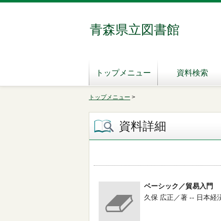
青森県立図書館
トップメニュー
資料検索
トップメニュー
>
資料詳細
ベーシック／貿易入門
久保 広正／著 -- 日本経済新