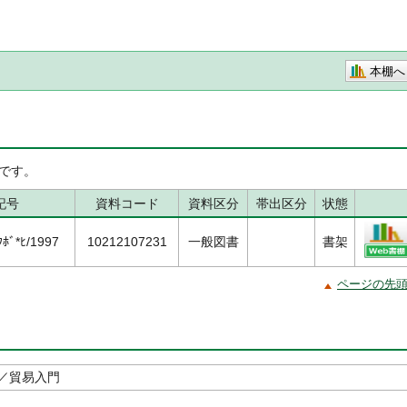
本棚へ
です。
記号
資料コード
資料区分
帯出区分
状態
ﾎﾞ*ﾋ/1997
10212107231
一般図書
書架
ページの先
／貿易入門