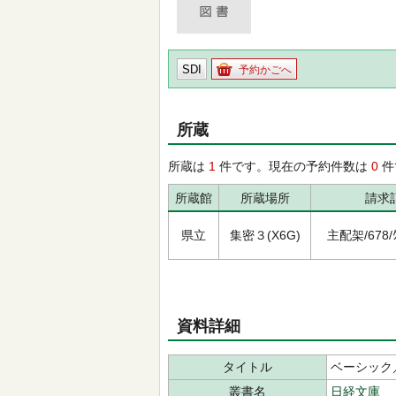
SDI
予約かごへ
所蔵
所蔵は
1
件です。現在の予約件数は
0
件
所蔵館
所蔵場所
請求
県立
集密３(X6G)
主配架/678/ｸ
資料詳細
タイトル
ベーシック
叢書名
日経文庫