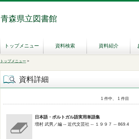
青森県立図書館
トップメニュー
資料検索
資料紹介
トップメニュー
>
資料詳細
1 件中、 1 件目
日本語・ポルトガル語実用単語集
増村 武男／編 -- 近代文芸社 -- １９９７ -- 869.4