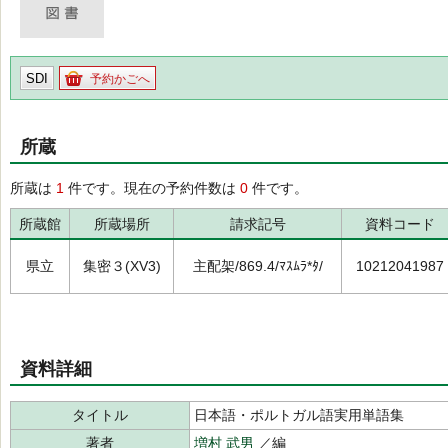
SDI
予約かごへ
所蔵
所蔵は
1
件です。現在の予約件数は
0
件です。
所蔵館
所蔵場所
請求記号
資料コード
県立
集密３(XV3)
主配架/869.4/ﾏｽﾑﾗ*ﾀ/
10212041987
資料詳細
タイトル
日本語・ポルトガル語実用単語集
著者
増村 武男
／編