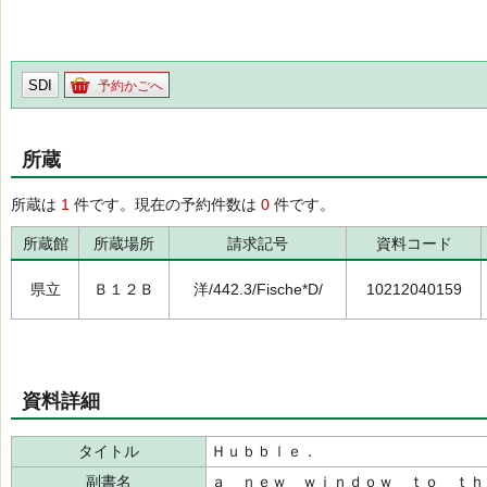
SDI
予約かごへ
所蔵
所蔵は
1
件です。現在の予約件数は
0
件です。
所蔵館
所蔵場所
請求記号
資料コード
県立
Ｂ１２Ｂ
洋/442.3/Fische*D/
10212040159
資料詳細
タイトル
Ｈｕｂｂｌｅ．
副書名
ａ ｎｅｗ ｗｉｎｄｏｗ ｔｏ ｔｈ