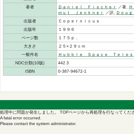
著者
Ｄａｎｉｅｌ Ｆｉｓｃｈｅｒ
／著,
Ｈ
ｍｕｔ Ｊｅｎｋｎｅｒ
／訳,
Ｄｏｕｇ
出版者
Ｃｏｐｅｒｎｉｃｕｓ
出版年
１９９６
ページ数
１７５ｐ．
大きさ
２５×２９ｃｍ
一般件名
Ｈｕｂｂｌｅ Ｓｐａｃｅ Ｔｅｌｅｓ
NDC分類(10版)
442.3
ISBN
0-387-94672-1
処理中に問題が発生しました。
TOPページから再処理を行なってくだ
A fatal error occurred.
Please contact the system administrator.