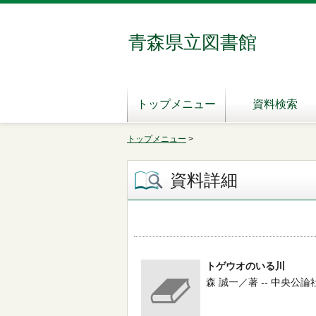
青森県立図書館
トップメニュー
資料検索
トップメニュー
>
資料詳細
トゲウオのいる川
森 誠一／著 -- 中央公論社