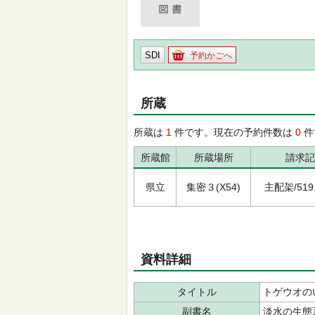
SDI
予約かごへ
所蔵
所蔵は
1
件です。現在の予約件数は
0
件
所蔵館
所蔵場所
請求記
県立
集密３(X54)
主配架/519.8
資料詳細
タイトル
トゲウオの
副書名
淡水の生態