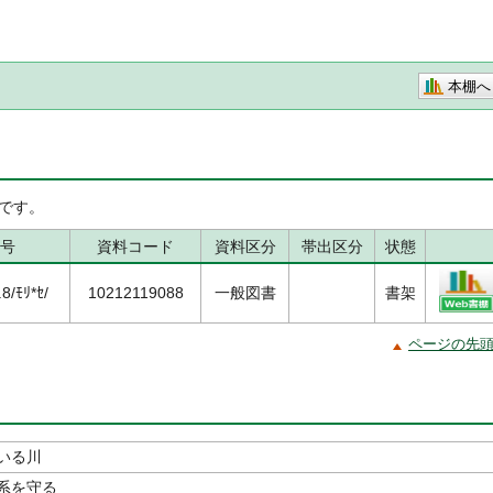
本棚へ
です。
号
資料コード
資料区分
帯出区分
状態
/ﾓﾘ*ｾ/
10212119088
一般図書
書架
ページの先
いる川
系を守る