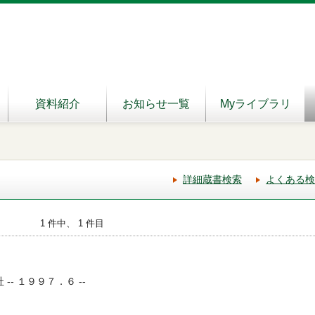
資料紹介
お知らせ一覧
Myライブラリ
詳細蔵書検索
よくある検
1 件中、 1 件目
 -- １９９７．６ --