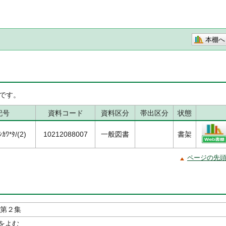
本棚へ
です。
記号
資料コード
資料区分
帯出区分
状態
ｶﾜ*ﾀ/(2)
10212088007
一般図書
書架
ページの先
 第２集
をよむ