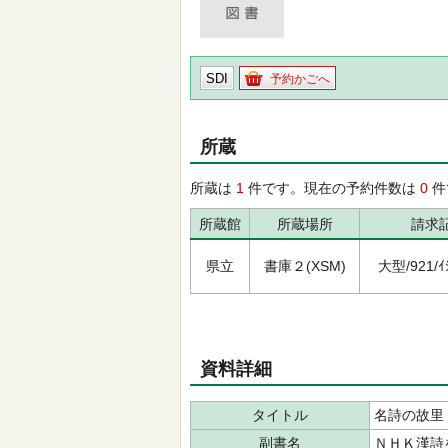
SDI
予約かごへ
所蔵
所蔵は
1
件です。現在の予約件数は
0
件
所蔵館
所蔵場所
請求
県立
書庫２(XSM)
大型/921/ｲｼ
資料詳細
タイトル
名詩の故里
副書名
ＮＨＫ漢詩