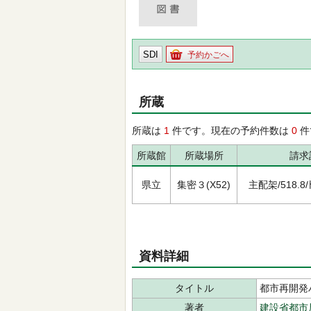
SDI
予約かごへ
所蔵
所蔵は
1
件です。現在の予約件数は
0
件
所蔵館
所蔵場所
請求
県立
集密３(X52)
主配架/518.8/ﾄ
資料詳細
タイトル
都市再開発
著者
建設省都市