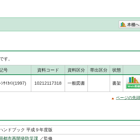
本棚へ
です。
記号
資料コード
資料区分
帯出区分
状態
ｼｻｲｶｲ/(1997)
10212117318
一般図書
書架
ページの先
ハンドブック 平成９年度版
局都市再開発防災課
／監修