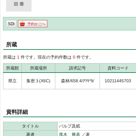
SDI
予約かごへ
所蔵
所蔵は
1
件です。現在の予約件数は
0
件です。
所蔵館
所蔵場所
請求記号
資料コード
県立
集密３(X6C)
森林/658.4/ｱﾂｷ*ｶ/
10211445703
資料詳細
タイトル
パルプ及紙
著者
厚木 勝基
／著