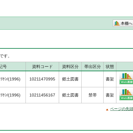
本棚へ
です。
記号
資料コード
資料区分
帯出区分
状態
ﾘｹﾝ/(1996)
10211470995
郷土図書
書架
ﾘｹﾝ/(1996)
10211456167
郷土図書
禁帯
書架
ページの先