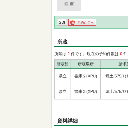
SDI
予約かごへ
所蔵
所蔵は
2
件です。現在の予約件数は
0
件
所蔵館
所蔵場所
請求
県立
書庫２(XPU)
郷土/575/ｱｵﾓ
県立
書庫２(XPU)
郷土/575/ｱｵﾓ
資料詳細