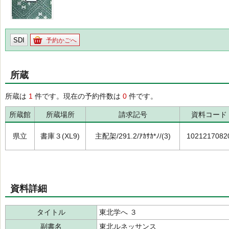
SDI
予約かごへ
所蔵
所蔵は
1
件です。現在の予約件数は
0
件です。
所蔵館
所蔵場所
請求記号
資料コード
県立
書庫３(XL9)
主配架/291.2/ｱｶｻｶ*ﾉ/(3)
1021217082
資料詳細
タイトル
東北学へ ３
副書名
東北ルネッサンス