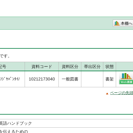
本棚へ
です。
記号
資料コード
資料区分
帯出区分
状態
ｼﾞﾔﾊﾟﾝﾀｲ/
10212173040
一般図書
書架
ページの先
英語ハンドブック
を伝えるための