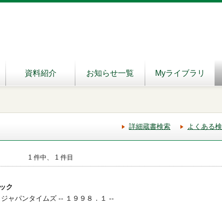
資料紹介
お知らせ一覧
Myライブラリ
詳細蔵書検索
よくある検
1 件中、 1 件目
ック
ジャパンタイムズ -- １９９８．１ --