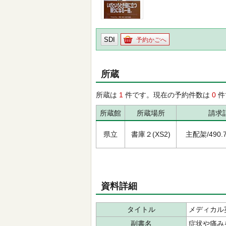
SDI
予約かごへ
所蔵
所蔵は
1
件です。現在の予約件数は
0
件
所蔵館
所蔵場所
請求
県立
書庫２(XS2)
主配架/490.7/
資料詳細
タイトル
メディカル
副書名
症状や痛み