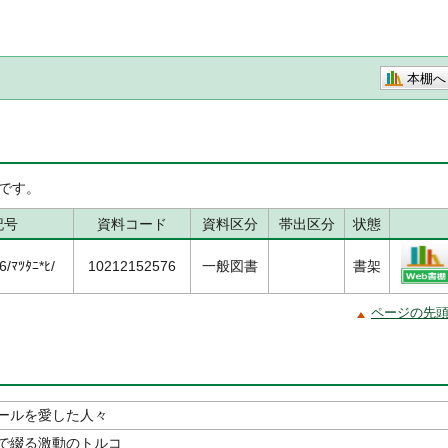
本棚へ
です。
記号
資料コード
資料区分
帯出区分
状態
/ﾏﾂﾀﾆ*ﾋ/
10212152576
一般図書
書架
ページの先
ールを愛した人々
で綴る激動のトルコ