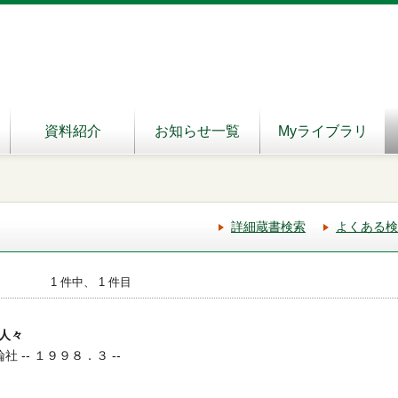
資料紹介
お知らせ一覧
Myライブラリ
詳細蔵書検索
よくある検
1 件中、 1 件目
人々
社 -- １９９８．３ --