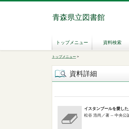
青森県立図書館
トップメニュー
資料検索
トップメニュー
>
資料詳細
イスタンブールを愛した
松谷 浩尚／著 -- 中央公論