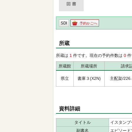
SDI
予約かごへ
所蔵
所蔵は
1
件です。現在の予約件数は
0
件
所蔵館
所蔵場所
請求
県立
書庫３(X2N)
主配架/226.6
資料詳細
タイトル
イスタンブ
副書名
エピソード