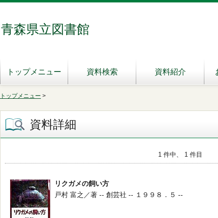
青森県立図書館
トップメニュー
資料検索
資料紹介
トップメニュー
>
資料詳細
1 件中、 1 件目
リクガメの飼い方
戸村 富之／著 -- 創芸社 -- １９９８．５ --