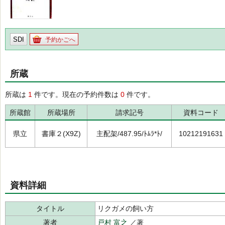
SDI
予約かごへ
所蔵
所蔵は
1
件です。現在の予約件数は
0
件です。
所蔵館
所蔵場所
請求記号
資料コード
県立
書庫２(X9Z)
主配架/487.95/ﾄﾑﾗ*ﾄ/
10212191631
資料詳細
タイトル
リクガメの飼い方
著者
戸村 富之
／著