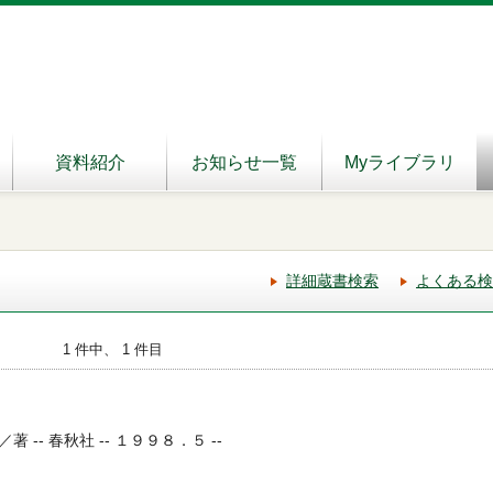
資料紹介
お知らせ一覧
Myライブラリ
詳細蔵書検索
よくある検
1 件中、 1 件目
-- 春秋社 -- １９９８．５ --