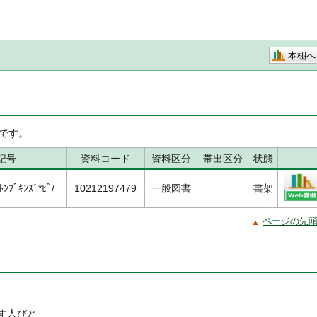
本棚へ
です。
記号
資料コード
資料区分
帯出区分
状態
ﾝﾌﾟｷﾝｽﾞ*ﾋﾟ/
10212197479
一般図書
書架
ページの先
す人びと