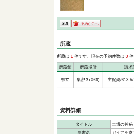
SDI
予約かごへ
所蔵
所蔵は
1
件です。現在の予約件数は
0
件
所蔵館
所蔵場所
請求
県立
集密３(X66)
主配架/613.5/ﾄ
資料詳細
タイトル
土壌の神秘
副書名
ガイアを癒