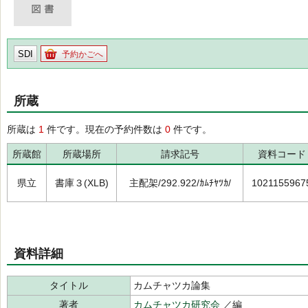
SDI
予約かごへ
所蔵
所蔵は
1
件です。現在の予約件数は
0
件です。
所蔵館
所蔵場所
請求記号
資料コード
県立
書庫３(XLB)
主配架/292.922/ｶﾑﾁﾔﾂｶ/
1021155967
資料詳細
タイトル
カムチャツカ論集
著者
カムチャツカ研究会
／編