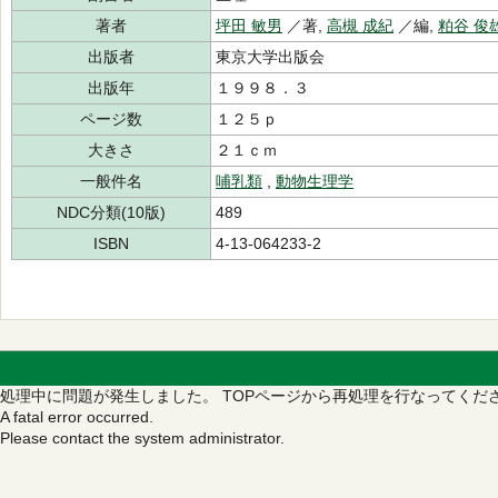
著者
坪田 敏男
／著,
高槻 成紀
／編,
粕谷 俊
出版者
東京大学出版会
出版年
１９９８．３
ページ数
１２５ｐ
大きさ
２１ｃｍ
一般件名
哺乳類
,
動物生理学
NDC分類(10版)
489
ISBN
4-13-064233-2
処理中に問題が発生しました。
TOPページから再処理を行なってくだ
A fatal error occurred.
Please contact the system administrator.