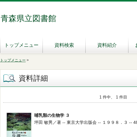
青森県立図書館
トップメニュー
資料検索
資料紹介
トップメニュー
>
資料詳細
1 件中、 1 件目
哺乳類の生物学 ３
坪田 敏男／著 -- 東京大学出版会 -- １９９８．３ -- 4