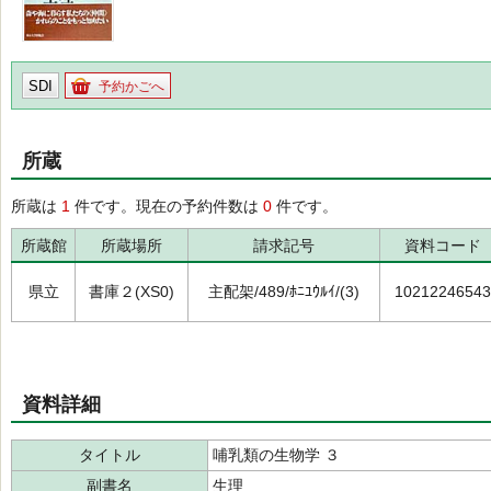
SDI
予約かごへ
所蔵
所蔵は
1
件です。現在の予約件数は
0
件です。
所蔵館
所蔵場所
請求記号
資料コード
県立
書庫２(XS0)
主配架/489/ﾎﾆﾕｳﾙｲ/(3)
10212246543
資料詳細
タイトル
哺乳類の生物学 ３
副書名
生理