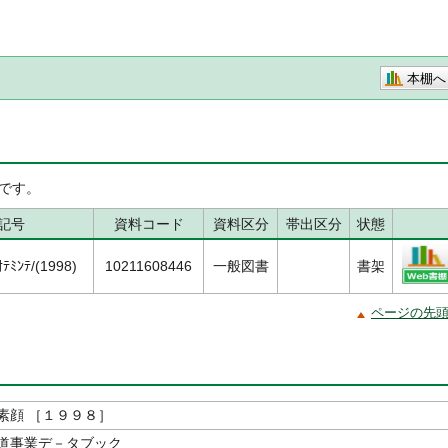
本棚へ
です。
記号
資料コード
資料区分
帯出区分
状態
ﾃﾐﾝﾃ/(1998)
10211608446
一般図書
書架
ページの先
素顔 ［１９９８］
道事業デ－タブック