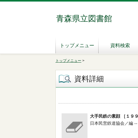
青森県立図書館
トップメニュー
資料検索
トップメニュー
>
資料詳細
大手民鉄の素顔 ［１９
日本民営鉄道協会／編 -- 