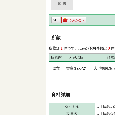
SDI
予約かごへ
所蔵
所蔵は
1
件です。現在の予約件数は
0
件
所蔵館
所蔵場所
請求
県立
書庫３(XYZ)
大型/686.3/ｵｵ
資料詳細
タイトル
大手民鉄の
副書名
大手民鉄鉄