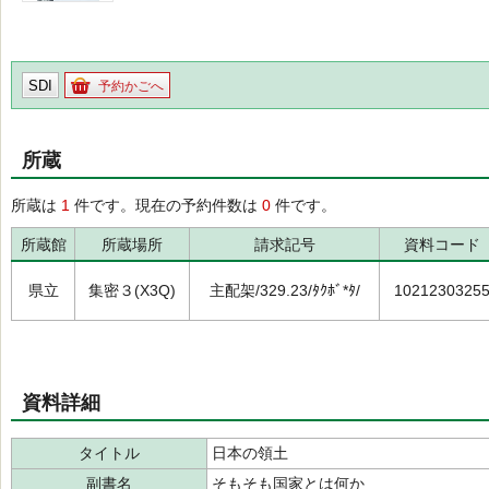
SDI
予約かごへ
所蔵
所蔵は
1
件です。現在の予約件数は
0
件です。
所蔵館
所蔵場所
請求記号
資料コード
県立
集密３(X3Q)
主配架/329.23/ﾀｸﾎﾞ*ﾀ/
1021230325
資料詳細
タイトル
日本の領土
副書名
そもそも国家とは何か