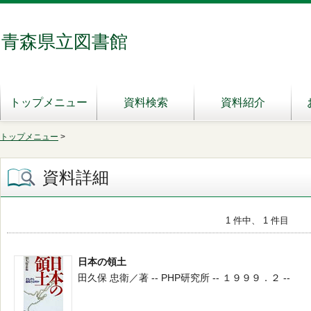
青森県立図書館
トップメニュー
資料検索
資料紹介
トップメニュー
>
資料詳細
1 件中、 1 件目
日本の領土
田久保 忠衛／著 -- PHP研究所 -- １９９９．２ --