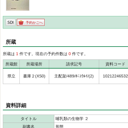
SDI
予約かごへ
所蔵
所蔵は
1
件です。現在の予約件数は
0
件です。
所蔵館
所蔵場所
請求記号
資料コード
県立
書庫２(XS0)
主配架/489/ﾎﾆﾕｳﾙｲ/(2)
10212246532
資料詳細
タイトル
哺乳類の生物学 ２
副書名
形態