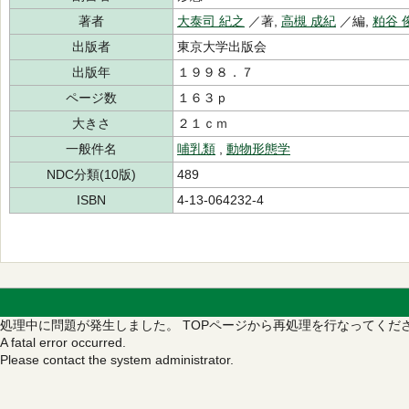
著者
大泰司 紀之
／著,
高槻 成紀
／編,
粕谷 
出版者
東京大学出版会
出版年
１９９８．７
ページ数
１６３ｐ
大きさ
２１ｃｍ
一般件名
哺乳類
,
動物形態学
NDC分類(10版)
489
ISBN
4-13-064232-4
処理中に問題が発生しました。
TOPページから再処理を行なってくだ
A fatal error occurred.
Please contact the system administrator.