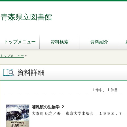
青森県立図書館
トップメニュー
資料検索
資料紹介
トップメニュー
>
資料詳細
1 件中、 1 件目
哺乳類の生物学 ２
大泰司 紀之／著 -- 東京大学出版会 -- １９９８．７ -- 