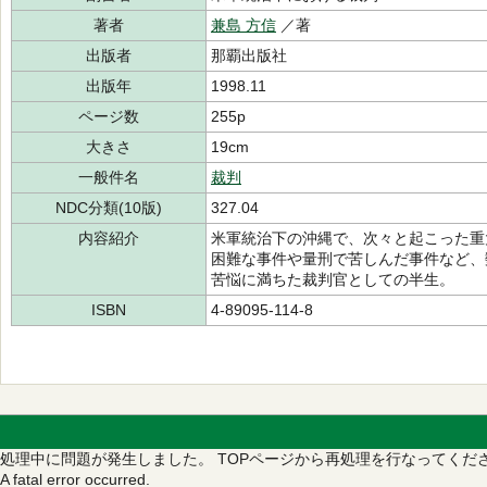
著者
兼島 方信
／著
出版者
那覇出版社
出版年
1998.11
ページ数
255p
大きさ
19cm
一般件名
裁判
NDC分類(10版)
327.04
内容紹介
米軍統治下の沖縄で、次々と起こった重
困難な事件や量刑で苦しんだ事件など、
苦悩に満ちた裁判官としての半生。
ISBN
4-89095-114-8
処理中に問題が発生しました。
TOPページから再処理を行なってくだ
A fatal error occurred.